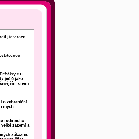
dil již v roce
ostatečnou
Drštěkryje u
y ještě jako
krásnějším dnem
i o zahraniční
ch mých
ho rodinného
 velké zázemí a
jených zákaznic