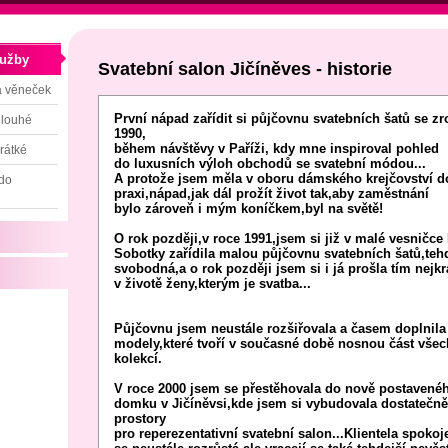
lužby
Svatební salon Jičíněves - historie
a věneček
První nápad zařídit si půjčovnu svatebních šatů se zro
dlouhé
1990,
během návštěvy v Paříži, kdy mne inspiroval pohled
rátké
do luxusních výloh obchodů se svatební módou...
A protože jsem měla v oboru dámského krejčovství d
 do
praxi,nápad,jak dál prožít život tak,aby zaměstnání
bylo zároveň i mým koníčkem,byl na světě!
O rok později,v roce 1991,jsem si již v malé vesničce 
Sobotky zařídila malou půjčovnu svatebních šatů,tehd
svobodná,a o rok později jsem si i já prošla tím nej
v životě ženy,kterým je svatba...
Půjčovnu jsem neustále rozšiřovala a časem doplnila 
modely,které tvoří v současné době nosnou část vše
kolekcí.
V roce 2000 jsem se přestěhovala do nově postavené
domku v Jičíněvsi,kde jsem si vybudovala dostatečně
prostory
pro reperezentativní svatební salon...Klientela spoko