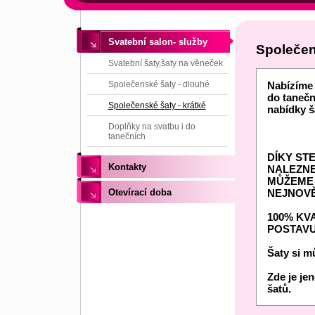
Svatební salon- služby
Společen
Svatební šaty,šaty na věneček
Společenské šaty - dlouhé
Nabízíme 
do tanečn
Společenské šaty - krátké
nabídky š
Doplňky na svatbu i do
tanečních
DÍKY ST
Kontakty
NALEZNE
MŮŽEME 
Otevírací doba
NEJNOVĚ
100% KVA
POSTAVU
Šaty si mů
Zde je je
šatů.